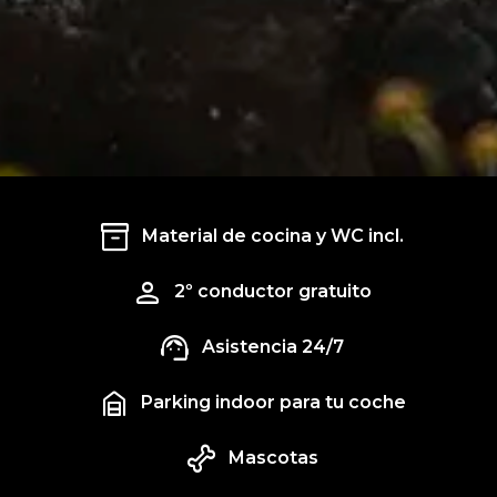
inventory_2
Material de cocina y WC incl.
person
2º conductor gratuito
support_agent
Asistencia 24/7
garage_home
Parking indoor para tu coche
pet_supplies
Mascotas