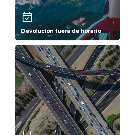
event_available
Devolución fuera de horario