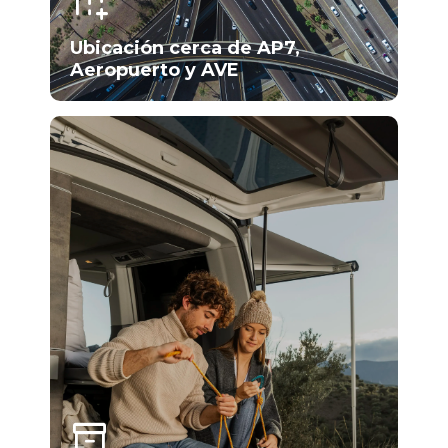
add_road
Ubicación cerca de AP7,
Aeropuerto y AVE
inventory_2